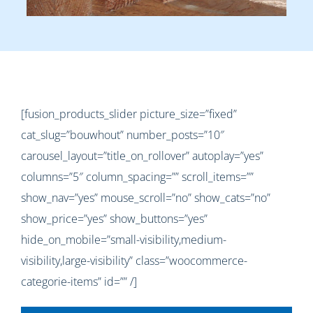
[fusion_products_slider picture_size=”fixed”
cat_slug=”bouwhout” number_posts=”10″
carousel_layout=”title_on_rollover” autoplay=”yes”
columns=”5″ column_spacing=”” scroll_items=””
show_nav=”yes” mouse_scroll=”no” show_cats=”no”
show_price=”yes” show_buttons=”yes”
hide_on_mobile=”small-visibility,medium-
visibility,large-visibility” class=”woocommerce-
categorie-items” id=”” /]